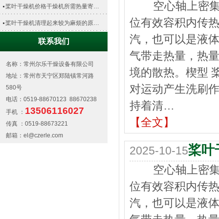
空心轴上密集排
桨叶干燥机价格干燥机所需热量寄…
位有效容积内传热
桨叶干燥机清理起来较为麻烦的原…
汽，也可以是液
联系我们
气带走热量，热
名称：常州尔乐干燥设备有限公司
境的散热。楔型 
地址：常州市天宁区郑陆镇常河路
对运动产生洗刷
580号
电话：0519-88670123 88670238
持着清…
13506116027
手机 ：
【全文】
传真 ：0519-88673221
邮箱：el@czerle.com
桨叶
2025-10-15
空心轴上密集排
位有效容积内传热
汽，也可以是液