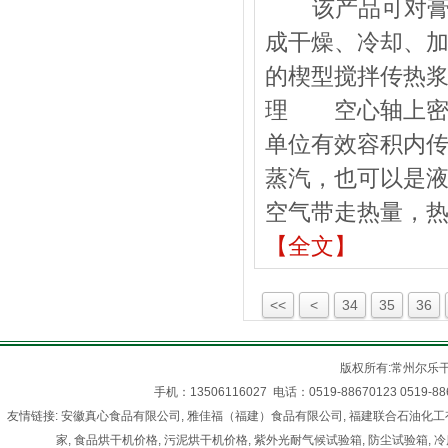
该产品可对膏状
成干燥、冷却、
的楔型搅拌传热
理 空心轴上密
单位有效容积内传
蒸汽，也可以是
空气带走热量，
【全文】
<<
<
34
35
36
版权所有:常州尔乐
手机：13506116027 电话：0519-88670123 05
友情链接:
安徽真心食品有限公司
,
雅佳福（福建）食品有限公司
,
福建联合石油化工
家
,
食品烘干机价格
,
污泥烘干机价格
,
紫外光耐气候试验箱
,
防尘试验箱
,
冷