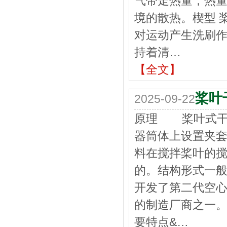
气带走热量，热
境的散热。楔型 
对运动产生洗刷
持着清…
【全文】
桨叶
2025-09-22
原理 桨叶式干
器筒体上设置夹
料在搅拌桨叶的
的。结构形式一
开发了第二代空
的制造厂商之一。
要特点&…