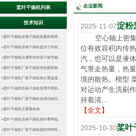
企业新闻
桨叶干燥机列表
技术知识
淀粉
2025-11-07
空心轴上密集排
桨叶干燥机价格干燥机热量利用率…
位有效容积内传热
桨叶干燥机价格干燥机提升工作效…
汽，也可以是液
桨叶干燥机比通常的对流干燥节能…
气带走热量，热
桨叶干燥机厂家干燥机传热面积较…
境的散热。楔型 
桨叶干燥机厂家干燥机热介质温度…
对运动产生洗刷
桨叶干燥机价格干燥机使用不同热…
持着清…
桨叶干燥机厂家干燥机自清洁效应…
【全文】
桨叶干燥机主要载热体
桨叶干燥机价格干燥机操作费用低…
桨叶
2025-10-30
桨叶干燥机厂家干燥机搅拌的特性…