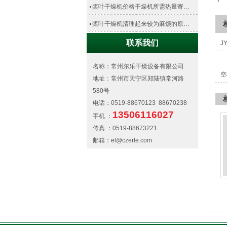
桨叶干燥机价格干燥机所需热量寄…
桨叶干燥机清理起来较为麻烦的原…
联系我们
J
名称：常州尔乐干燥设备有限公司
空
地址：常州市天宁区郑陆镇常河路
580号
电话：0519-88670123 88670238
13506116027
手机 ：
传真 ：0519-88673221
邮箱：el@czerle.com