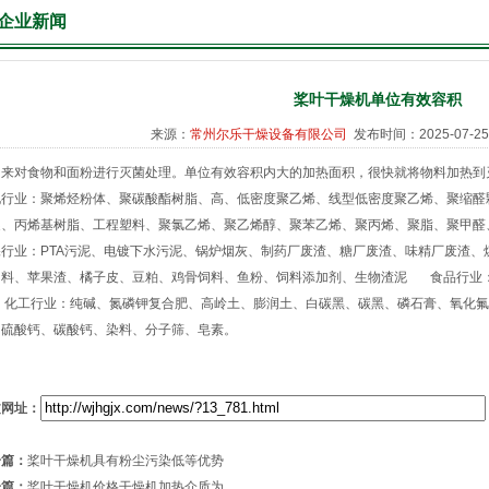
企业新闻
桨叶干燥机单位有效容积
来源：
常州尔乐干燥设备有限公司
发布时间：2025-07-25 
用来对食物和面粉进行灭菌处理。单位有效容积内大的加热面积，很快就将物料加热到
行业：聚烯烃粉体、聚碳酸酯树脂、高、低密度聚乙烯、线型低密度聚乙烯、聚缩醛颗
醚、丙烯基树脂、工程塑料、聚氯乙烯、聚乙烯醇、聚苯乙烯、聚丙烯、聚脂、聚甲
行业：PTA污泥、电镀下水污泥、锅炉烟灰、制药厂废渣、糖厂废渣、味精厂废渣、
角料、苹果渣、橘子皮、豆粕、鸡骨饲料、鱼粉、饲料添加剂、生物渣泥 食品行业
。 化工行业：纯碱、氮磷钾复合肥、高岭土、膨润土、白碳黑、碳黑、磷石膏、氧化
、硫酸钙、碳酸钙、染料、分子筛、皂素。
文网址：
一篇：
桨叶干燥机具有粉尘污染低等优势
一篇：
桨叶干燥机价格干燥机加热介质为