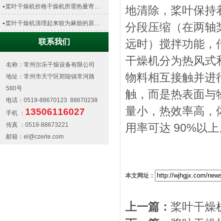
桨叶干燥机价格干燥机所需热量寄…
地清除，桨叶保持
桨叶干燥机清理起来较为麻烦的原…
分段压缩（在两轴桨
联系我们
远时）搅拌功能，
干燥机分为热风式
名称：常州尔乐干燥设备有限公司
物料相互接触并进
地址：常州市天宁区郑陆镇常河路
580号
触，而是热表面与
电话：0519-88670123 88670238
量小，热效率高，
13506116027
手机 ：
传真 ：0519-88673221
用率可达 90%以上
邮箱：el@czerle.com
本文网址：
上一篇：
桨叶干燥