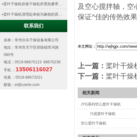
桨叶干燥机价格干燥机所需热量寄…
及空心搅拌轴，空
桨叶干燥机清理起来较为麻烦的原…
保证^佳的传热效
联系我们
名称：常州尔乐干燥设备有限公司
本文网址：
地址：常州市天宁区郑陆镇常河路
580号
电话：0519-88670123 88670238
上一篇：
桨叶干燥
13506116027
手机 ：
下一篇：
桨叶干燥
传真 ：0519-88673221
邮箱：el@czerle.com
相关新闻
JYG系列空心桨叶干燥机
污泥桨叶干燥机
空心桨叶干燥机