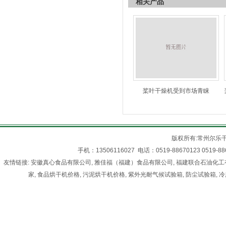
相关产品
桨叶干燥机受到市场青睐
版权所有:常州尔乐
手机：13506116027 电话：0519-88670123 05
友情链接:
安徽真心食品有限公司
,
雅佳福（福建）食品有限公司
,
福建联合石油化工
家
,
食品烘干机价格
,
污泥烘干机价格
,
紫外光耐气候试验箱
,
防尘试验箱
,
冷