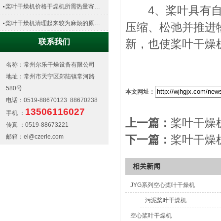
桨叶干燥机价格干燥机所需热量寄…
4、桨叶具有自洁
桨叶干燥机清理起来较为麻烦的原…
压缩、松弛并推进
联系我们
新，也使桨叶干燥
名称：常州尔乐干燥设备有限公司
地址：常州市天宁区郑陆镇常河路
580号
本文网址：
电话：0519-88670123 88670238
13506116027
手机 ：
上一篇：
桨叶干燥
传真 ：0519-88673221
邮箱：el@czerle.com
下一篇：
桨叶干燥
相关新闻
JYG系列空心桨叶干燥机
污泥桨叶干燥机
空心桨叶干燥机